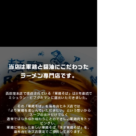
当店は軍鶏と醤油にこだわった
ラーメン専門店です。
​西荻窪本店で提供されている「軍鶏そば」は8年連続で
ミシュラン・ビブグルマンに選出いただきました。
その「軍鶏そば」を麻布台ヒルズ店では
「より軍鶏を楽しんでいただきたい」という想いから
スープの出汁だけでなく
通常ではなかなか味わうことのできない軍鶏肉をトッ
ピングし、
軍鶏に特化した新しい軍鶏そば「ネオ軍鶏そば」を、
麻布台ヒルズ店限定でご提供しております。