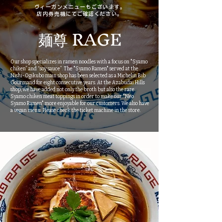
ヴィーガンメニューもございます。
店内券売機にてご確認ください。
麺尊 RAGE
Our shop specializes in ramen noodles with a focus on "Syamo
chiken” and “soy sauce”. The "Syamo Ramen" served at the
Nishi-Ogikubo main shop has been selected as a Michelin Bib
Gourmand for eight consecutive years. At the Azabudai Hills
shop, we have added not only the broth but also the rare
Syamo chiken meat toppings in order to make our "Neo
Syamo Ramen" more enjoyable for our customers. We also have
a vegan menu. Please check the ticket machine in the store.