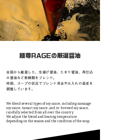
麺尊RAGE
厳選醤油
の
全国から厳選した、生揚げ醤油、たまり醤油、再仕込
み醤油など数種類をブレンド。
時期、スープの状況でブレンド具合や火入れの温度を
調整しています。
We blend several types of soy sauce, including namaage
soy sauce, tamari soy sauce, and re-brewed soy sauce,
carefully selected from all over the country.
We adjust the blend and heating temperature
depending on the season and the condition of the soup.