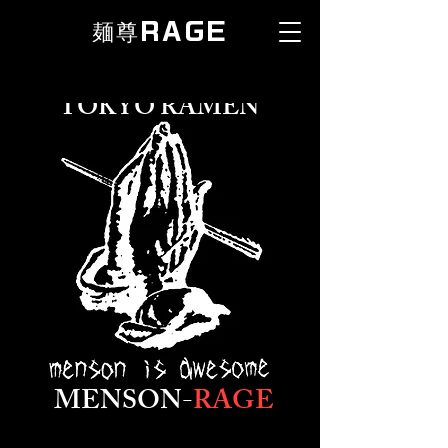
麺尊
RAGE
TOKYO RAMEN
MENSON-
RAGE