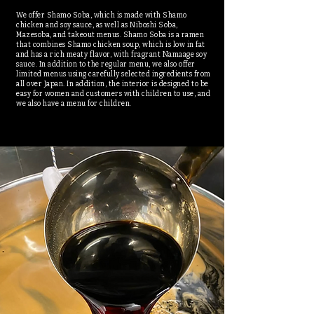
We offer Shamo Soba, which is made with Shamo
chicken and soy sauce, as well as Niboshi Soba,
Mazesoba, and takeout menus. Shamo Soba is a ramen
that combines Shamo chicken soup, which is low in fat
and has a rich meaty flavor, with fragrant Namaage soy
sauce. In addition to the regular menu, we also offer
limited menus using carefully selected ingredients from
all over Japan. In addition, the interior is designed to be
easy for women and customers with children to use, and
we also have a menu for children.