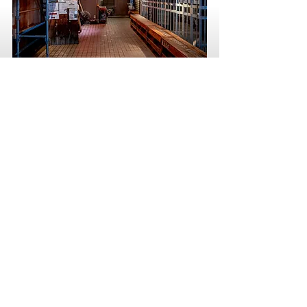
西荻窪
麺尊RAGE
東京都杉並区松庵3-37-22
レンツェン松庵1F
JR中央線 西荻窪駅
南口
徒歩4分
店舗詳細へ